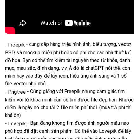
- cung cấp hàng triệu hình ảnh, biểu tượng, vectơ,
- Freepik
PSD, và mockup miễn phí hoặc có phí cho các nhà thiết kế
đồ họa. Bạn có thể tìm kiếm tài nguyên theo từ khóa, danh
mục, màu sắc, định dạng, v.v. À đó là chatGPT nói thế, còn
mình hay vào đây để lấy icon, hiệu ứng ánh sáng và 1 số
file vector nhỏ nhỏ ...
- Cũng giống với Freepik nhưng cảm giác tìm
- Pngtree
kiếm với từ khóa mình cần sẽ tìm được file đẹp hơn. Nhược
điểm là ngày nó cho tải 2 file miễn phí thôi. (mua trả phí thì
khá ổn)
- Bạn đang không tìm được ảnh người mẫu nào
- Lovepik
phù hợp để đặt cạnh sản phẩm. Có thể vào Lovepik để lấy
hình ảnh người mẫu phù hợp, có rất nhiều ảnh người mẫu