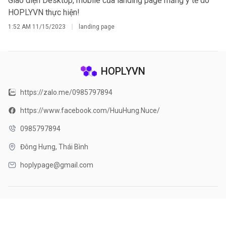
Giao diện Desktop, mobile của landing page mảng y tế do
HOPLYVN thực hiện!
1:52 AM
11/15/2023
landing page
HOPLYVN
https://zalo.me/0985797894
https://www.facebook.com/HuuHung.Nuce/
0985797894
Đông Hưng, Thái Bình
hoplypage@gmail.com